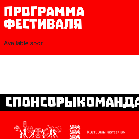
Программа
фестиваля
Available soon
СпонсорыКоманд