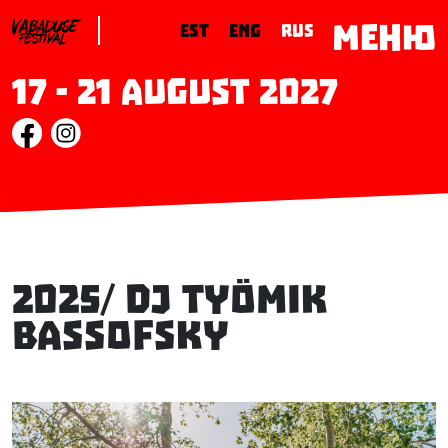
МЕНЮ
EST
ENG
RUS
17 - 21 August 2027
2025/ DJ Työmik
Bassofsky