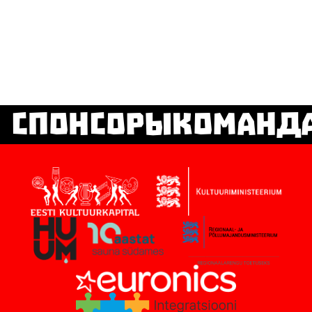
СпонсорыКоманд