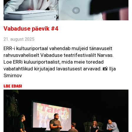
Vabaduse päevik #4
21. august 2025
ERR-i kultuuriportaal vahendab muljeid tänavuselt
rahvusvaheliselt Vabaduse teatrifestivalilt Narvas.
Loe ERRi kuluuriportaalist, mida meie toredad
vabatahtlikud kirjutajad lavastusest arvavad. 📸 Ilja
Smirnov
Loe edasi