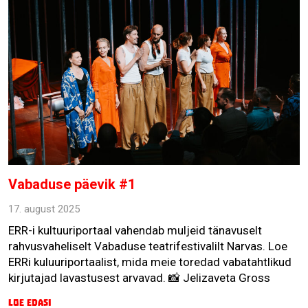
Vabaduse päevik #1
17. august 2025
ERR-i kultuuriportaal vahendab muljeid tänavuselt
rahvusvaheliselt Vabaduse teatrifestivalilt Narvas. Loe
ERRi kuluuriportaalist, mida meie toredad vabatahtlikud
kirjutajad lavastusest arvavad. 📸 Jelizaveta Gross
Loe edasi