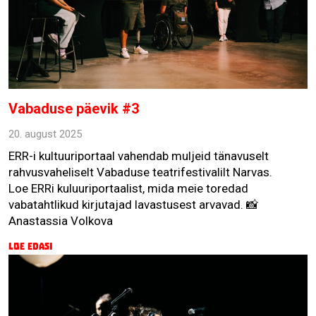
Vabaduse päevik #3
20. august 2025
ERR-i kultuuriportaal vahendab muljeid tänavuselt
rahvusvaheliselt Vabaduse teatrifestivalilt Narvas.
Loe ERRi kuluuriportaalist, mida meie toredad
vabatahtlikud kirjutajad lavastusest arvavad. 📸
Anastassia Volkova
Loe edasi