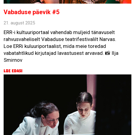
Vabaduse päevik #5
21. august 2025
ERR-i kultuuriportaal vahendab muljeid tänavuselt
rahvusvaheliselt Vabaduse teatrifestivalilt Narvas.
Loe ERRi kuluuriportaalist, mida meie toredad
vabatahtlikud kirjutajad lavastusest arvavad. 📸 Ilja
Smirnov
Loe edasi