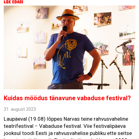
Loe edasi
Kuidas möödus tänavune vabaduse festival?
31. august 2023
Laupäeval (19.08) lõppes Narvas teine rahvusvaheline
teatrifestival − Vabaduse festival. Viie festivalipäeva
jooksul toodi Eesti ja rahvusvahelise publiku ette seitse