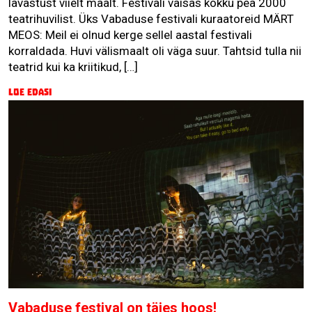
lavastust viielt maalt. Festivali väisas kokku pea 2000
teatrihuvilist. Üks Vabaduse festivali kuraatoreid MÄRT
MEOS: Meil ei olnud kerge sellel aastal festivali
korraldada. Huvi välismaalt oli väga suur. Tahtsid tulla nii
teatrid kui ka kriitikud, […]
Loe edasi
Vabaduse festival on täies hoos!