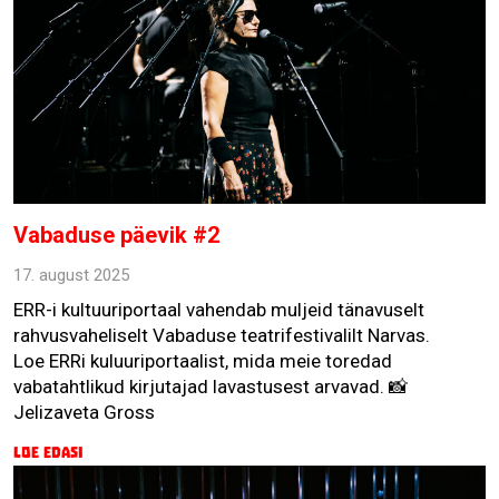
Vabaduse päevik #2
17. august 2025
ERR-i kultuuriportaal vahendab muljeid tänavuselt
rahvusvaheliselt Vabaduse teatrifestivalilt Narvas.
Loe ERRi kuluuriportaalist, mida meie toredad
vabatahtlikud kirjutajad lavastusest arvavad. 📸
Jelizaveta Gross
Loe edasi