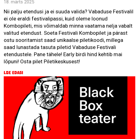
18. märts 2025
Nii palju etendusi ja ei suuda valida? Vabaduse Festivalil
ei ole eraldi festivalipassi, kuid oleme loonud
Kombopileti, mis võimaldab minna vaatama nelja vabalt
valitud etendust. Soeta Festivali Kombopilet ja pärast
ostu sooritamist saad unikaalse piletikoodi, millega
saad lunastada tasuta piletid Vabaduse Festivali
etendustele. Pane tähele! Early birdi hind kehtib mai
lõpuni! Osta pilet Piletikeskusest!
Loe edasi