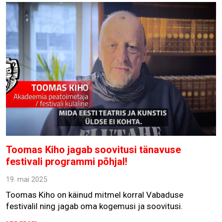
Toomas Kiho jagab soovitusi tänavuse
festivali programmi põhjal!
19. mai 2025
Toomas Kiho on käinud mitmel korral Vabaduse
festivalil ning jagab oma kogemusi ja soovitusi.