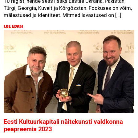
10 riigist, nende seas lisaks Eestile Ukraina, Pakistan,
Türgi, Georgia, Kuveit ja Kõrgõzstan. Fookuses on võim,
mälestused ja identiteet. Mitmed lavastused on […]
Loe edasi
Eesti Kultuurkapitali näitekunsti valdkonna
peapreemia 2023