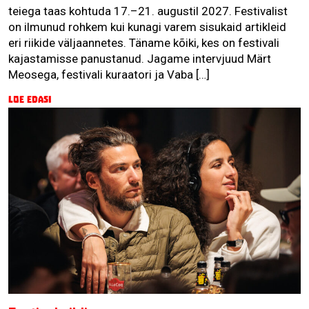
teiega taas kohtuda 17.–21. augustil 2027. Festivalist
on ilmunud rohkem kui kunagi varem sisukaid artikleid
eri riikide väljaannetes. Täname kõiki, kes on festivali
kajastamisse panustanud. Jagame intervjuud Märt
Meosega, festivali kuraatori ja Vaba […]
Loe edasi