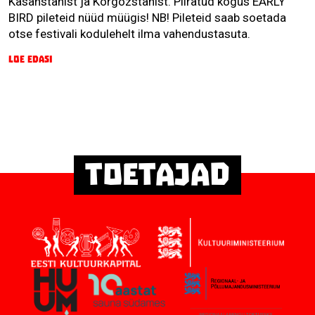
Kasahstanist ja Kõrgõzstanist. Piiratud kogus EARLY
BIRD pileteid nüüd müügis! NB! Pileteid saab soetada
otse festivali kodulehelt ilma vahendustasuta.
Loe edasi
Toetajad