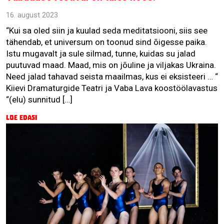
16. august 2023
“Kui sa oled siin ja kuulad seda meditatsiooni, siis see
tähendab, et universum on toonud sind õigesse paika.
Istu mugavalt ja sule silmad, tunne, kuidas su jalad
puutuvad maad. Maad, mis on jõuline ja viljakas Ukraina.
Need jalad tahavad seista maailmas, kus ei eksisteeri … “
Kiievi Dramaturgide Teatri ja Vaba Lava koostöölavastus
“(elu) sunnitud […]
Loe edasi