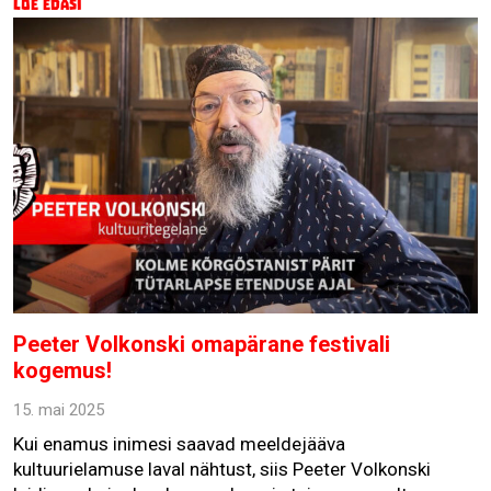
Loe edasi
Peeter Volkonski omapärane festivali
kogemus!
15. mai 2025
Kui enamus inimesi saavad meeldejääva
kultuurielamuse laval nähtust, siis Peeter Volkonski