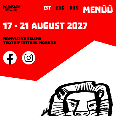
MENÜÜ
EST
ENG
RUS
17 - 21 August 2027
Rahvusvaheline
teatrifestival Narvas