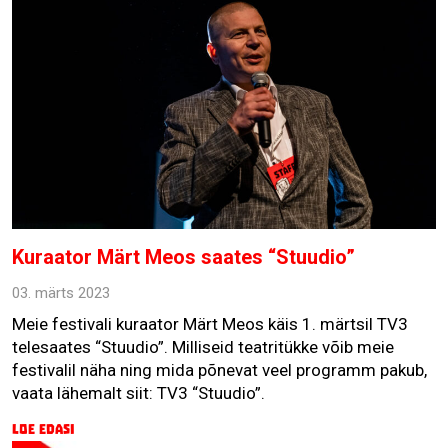
Kuraator Märt Meos saates “Stuudio”
03. märts 2023
Meie festivali kuraator Märt Meos käis 1. märtsil TV3
telesaates “Stuudio”. Milliseid teatritükke võib meie
festivalil näha ning mida põnevat veel programm pakub,
vaata lähemalt siit: TV3 “Stuudio”.
Loe edasi