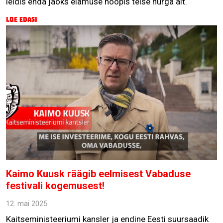
leidis enda jaoks elamuse hoopis teise nurga alt.
Loe edasi
Kaimo Kuusk räägib eelmisest Vabaduse
festivali kogemusest!
12. mai 2025
Kaitseministeeriumi kansler ja endine Eesti suursaadik