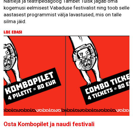
Näitleja ja teatripedagoog Tambet Tuisk jagab oma
kogemusi eelmisest Vabaduse festivalist ning toob selle
aastasest programmist välja lavastused, mis on talle
silma jäid.
Loe edasi
Osta Kombopilet ja naudi festivali