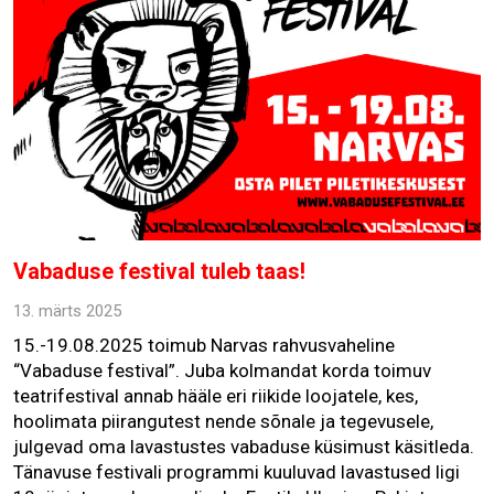
Vabaduse festival tuleb taas!
13. märts 2025
15.-19.08.2025 toimub Narvas rahvusvaheline
“Vabaduse festival”. Juba kolmandat korda toimuv
teatrifestival annab hääle eri riikide loojatele, kes,
hoolimata piirangutest nende sõnale ja tegevusele,
julgevad oma lavastustes vabaduse küsimust käsitleda.
Tänavuse festivali programmi kuuluvad lavastused ligi