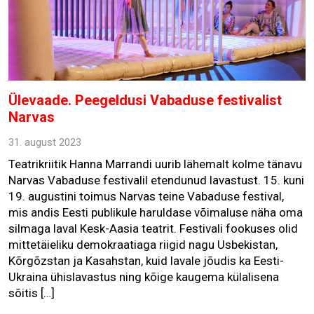
Ülevaade. Peegeldusi Vabaduse festivalist
Narvas
31. august 2023
Teatrikriitik Hanna Marrandi uurib lähemalt kolme tänavu
Narvas Vabaduse festivalil etendunud lavastust. 15. kuni
19. augustini toimus Narvas teine Vabaduse festival,
mis andis Eesti publikule haruldase võimaluse näha oma
silmaga laval Kesk-Aasia teatrit. Festivali fookuses olid
mittetäieliku demokraatiaga riigid nagu Usbekistan,
Kõrgõzstan ja Kasahstan, kuid lavale jõudis ka Eesti-
Ukraina ühislavastus ning kõige kaugema külalisena
sõitis […]