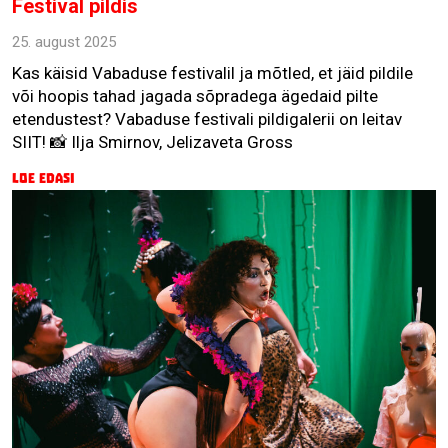
Festival pildis
25. august 2025
Kas käisid Vabaduse festivalil ja mõtled, et jäid pildile
või hoopis tahad jagada sõpradega ägedaid pilte
etendustest? Vabaduse festivali pildigalerii on leitav
SIIT! 📸 Ilja Smirnov, Jelizaveta Gross
Loe edasi