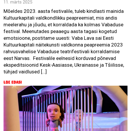
11. märts 2025
Mõeldes 2023. aasta festivalile, tuleb kindlasti mainida
Kultuurkapitali valdkondlikku peapreemiat, mis andis
meelerahu ja jõudu, et korraldada ka kolmas Vabaduse
festival. Meenutades peaaegu aasta tagasi kogetud
emotsioone, postitame uuesti: Vaba Lava sai Eesti
Kultuurkapitali näitekunsti valdkonna peapreemia 2023
rahvusvahelise Vabaduse teatrifestivali korraldamise
eest Narvas. Festivalile eelnesid korduvad põnevad
ekspeditsioonid Kesk-Aasiasse, Ukrainasse ja Tšiilisse,
tühjad vaidlused […]
Loe edasi