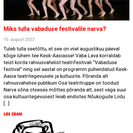
Miks tulla vabaduse festivalile narva?
10. august 2023
Tuleb tulla seetõttu, et see on viiel augustikuu päeval
kõige lühem tee Kesk-Aasiasse! Vaba Lava korraldab
teist korda rahvusvahelist teatrifestivali “Vabaduse
festival” ning sel aastal on programm pühendatud Kesk-
Aasia teatritegevusele ja kultuurile. Põranda alt
rahvusvahelise publikuni Osa teatritruppe on toodud
Narva sõna otseses mõttes põranda alt, sest väga suur
osa kultuuritegevusest leiab endistes Nõukogude Liidu
[…]
Loe edasi