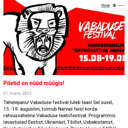
Piletid on nüüd müügis!
01. märts 2023
Tähelepanu! Vabaduse festival tuleb taas! Sel suvel,
15.-19. augustini, toimub Narvas teist korda
rahvusvaheline Vabaduse teatrifestival. Programmis
lavastused Eestist, Ukrainast, Tšiilist, Usbekistanist,