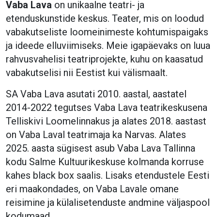
Vaba Lava
on unikaalne teatri- ja
etenduskunstide keskus. Teater, mis on loodud
vabakutseliste loomeinimeste kohtumispaigaks
ja ideede elluviimiseks. Meie igapäevaks on luua
rahvusvahelisi teatriprojekte, kuhu on kaasatud
vabakutselisi nii Eestist kui välismaalt.
SA Vaba Lava asutati 2010. aastal, aastatel
2014-2022 tegutses Vaba Lava teatrikeskusena
Telliskivi Loomelinnakus ja alates 2018. aastast
on Vaba Laval teatrimaja ka Narvas. Alates
2025. aasta sügisest asub Vaba Lava Tallinna
kodu Salme Kultuurikeskuse kolmanda korruse
kahes black box saalis. Lisaks etendustele Eesti
eri maakondades, on Vaba Lavale omane
reisimine ja külalisetenduste andmine väljaspool
kodumaad.