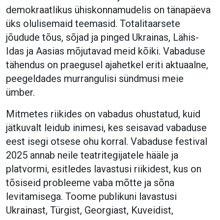
demokraatlikus ühiskonnamudelis on tänapäeva
üks olulisemaid teemasid. Totalitaarsete
jõudude tõus, sõjad ja pinged Ukrainas, Lähis-
Idas ja Aasias mõjutavad meid kõiki. Vabaduse
tähendus on praegusel ajahetkel eriti aktuaalne,
peegeldades murrangulisi sündmusi meie
ümber.
Mitmetes riikides on vabadus ohustatud, kuid
jätkuvalt leidub inimesi, kes seisavad vabaduse
eest isegi otsese ohu korral. Vabaduse festival
2025 annab neile teatritegijatele hääle ja
platvormi, esitledes lavastusi riikidest, kus on
tõsiseid probleeme vaba mõtte ja sõna
levitamisega. Toome publikuni lavastusi
Ukrainast, Türgist, Georgiast, Kuveidist,