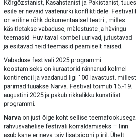
Kõrgõzstanist, Kasahstanist ja Pakistanist, tuues
esile erinevaid vaatenurki konfliktidele. Festivalil
on eriline rõhk dokumentaalsel teatril, milles
käsitletakse vabaduse, mälestuste ja hävingu
teemasid. Huvitaval kombel uurivad, jutustavad
ja esitavad neid teemasid peamiselt naised.
Vabaduse festivali 2025 programmi
koostamiseks on kuraatorid rännanud kolmel
kontinendil ja vaadanud ligi 100 lavastust, millest
parimad tuuakse Narva. Festival toimub 15.-19.
augustini 2025 ja pakub rikkalikku kunstilist
programmi.
Narva
on just õige koht sellise teemafookusega
rahvusvahelise festivali korraldamiseks – linn
asub kahe erineva tsivilisatsiooni piiril. Ühelt