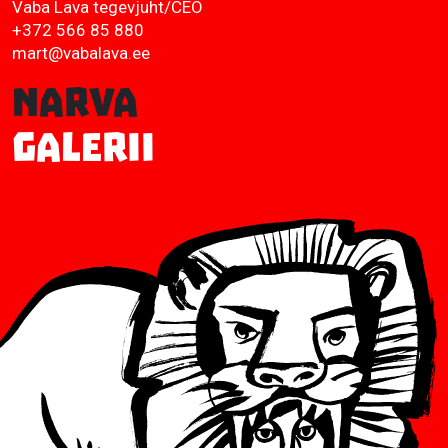
Vaba Lava tegevjuht/CEO
+372 566 85 880
mart@vabalava.ee
Narva
Galerii