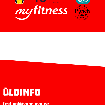
Üldinfo
festival@vabalava.ee