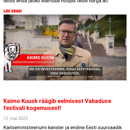
leidis enda jaoks elamuse hoopis teise nurga alt.
Loe edasi
Kaimo Kuusk räägib eelmisest Vabaduse
festivali kogemusest!
12. mai 2025
Kaitseministeeriumi kansler ja endine Eesti suursaadik