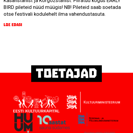
Kasahstanist ja Kõrgõzstanist. Piiratud kogus EARLY
BIRD pileteid nüüd müügis! NB! Pileteid saab soetada
otse festivali kodulehelt ilma vahendustasuta.
Loe edasi
Toetajad