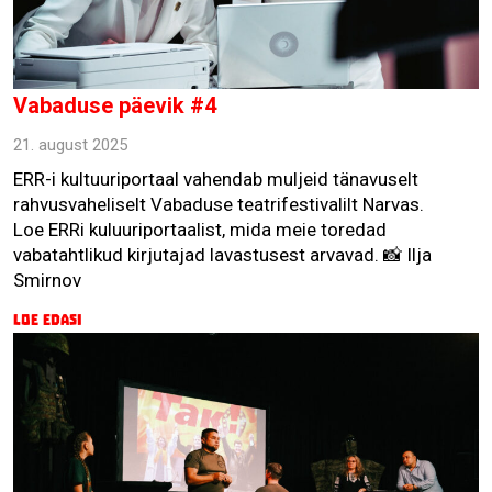
Vabaduse päevik #4
21. august 2025
ERR-i kultuuriportaal vahendab muljeid tänavuselt
rahvusvaheliselt Vabaduse teatrifestivalilt Narvas.
Loe ERRi kuluuriportaalist, mida meie toredad
vabatahtlikud kirjutajad lavastusest arvavad. 📸 Ilja
Smirnov
Loe edasi