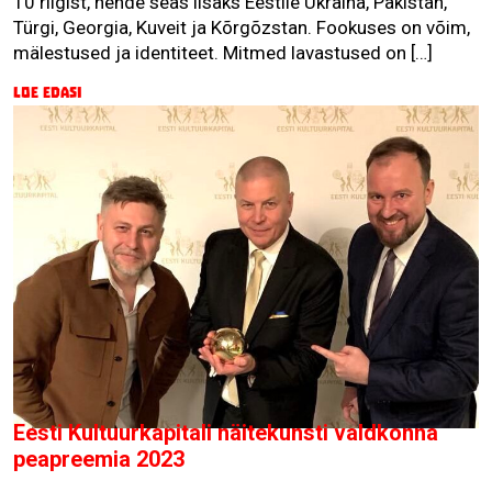
10 riigist, nende seas lisaks Eestile Ukraina, Pakistan,
Türgi, Georgia, Kuveit ja Kõrgõzstan. Fookuses on võim,
mälestused ja identiteet. Mitmed lavastused on […]
Loe edasi
Eesti Kultuurkapitali näitekunsti valdkonna
peapreemia 2023