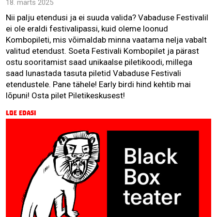
18. märts 2025
Nii palju etendusi ja ei suuda valida? Vabaduse Festivalil
ei ole eraldi festivalipassi, kuid oleme loonud
Kombopileti, mis võimaldab minna vaatama nelja vabalt
valitud etendust. Soeta Festivali Kombopilet ja pärast
ostu sooritamist saad unikaalse piletikoodi, millega
saad lunastada tasuta piletid Vabaduse Festivali
etendustele. Pane tähele! Early birdi hind kehtib mai
lõpuni! Osta pilet Piletikeskusest!
Loe edasi