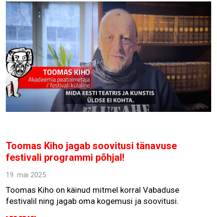
Toomas Kiho jagab soovitusi tänavuse
festivali programmi põhjal!
19. mai 2025
Toomas Kiho on käinud mitmel korral Vabaduse
festivalil ning jagab oma kogemusi ja soovitusi.