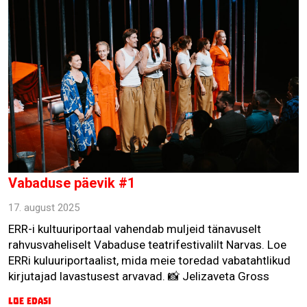
Vabaduse päevik #1
17. august 2025
ERR-i kultuuriportaal vahendab muljeid tänavuselt
rahvusvaheliselt Vabaduse teatrifestivalilt Narvas. Loe
ERRi kuluuriportaalist, mida meie toredad vabatahtlikud
kirjutajad lavastusest arvavad. 📸 Jelizaveta Gross
Loe edasi