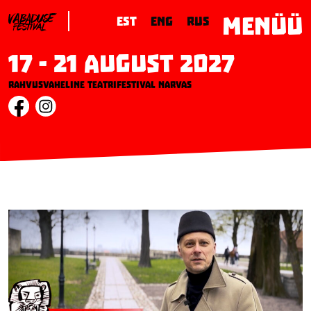
MENÜÜ
EST
ENG
RUS
17 - 21 August 2027
Rahvusvaheline teatrifestival Narvas