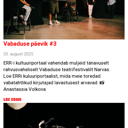
Vabaduse päevik #3
20. august 2025
ERR-i kultuuriportaal vahendab muljeid tänavuselt
rahvusvaheliselt Vabaduse teatrifestivalilt Narvas.
Loe ERRi kuluuriportaalist, mida meie toredad
vabatahtlikud kirjutajad lavastusest arvavad. 📸
Anastassia Volkova
Loe edasi