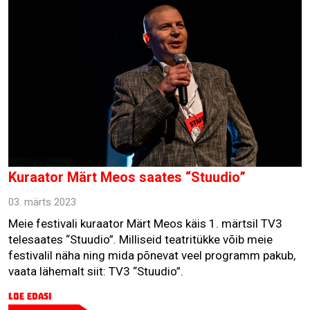
Kuraator Märt Meos saates “Stuudio”
03. märts 2023
Meie festivali kuraator Märt Meos käis 1. märtsil TV3
telesaates “Stuudio”. Milliseid teatritükke võib meie
festivalil näha ning mida põnevat veel programm pakub,
vaata lähemalt siit: TV3 “Stuudio”.
Loe edasi