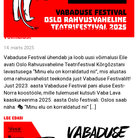
Vabaduse Festival ühendab ja loob uusi
võimalusi
14. märts 2025
Vabaduse Festival ühendab ja loob uusi võimalusi Eile
avati Oslo Rahvusvaheline Teatrifestival Kõrgõzstani
lavastusega “Minu elu on korraldatud nii”, mis alustas
oma rahvusvahelist teekonda just Vabaduse Festivalilt!
Just 2023. aasta Vabaduse Festival pani aluse Eesti-
Norra koostööle, mille tulemusel kutsuti Vaba Lava
kaaskureerima 2025. aasta Oslo festivali. Oslos saab
näha: 🎭 “Minu elu on korraldatud nii” […]
Loe edasi