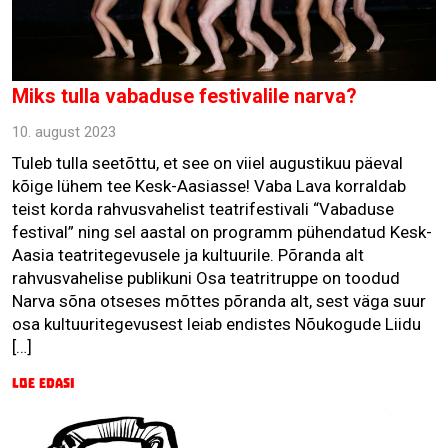
Miks tulla vabaduse festivalile narva?
10. august 2023
Tuleb tulla seetõttu, et see on viiel augustikuu päeval
kõige lühem tee Kesk-Aasiasse! Vaba Lava korraldab
teist korda rahvusvahelist teatrifestivali “Vabaduse
festival” ning sel aastal on programm pühendatud Kesk-
Aasia teatritegevusele ja kultuurile. Põranda alt
rahvusvahelise publikuni Osa teatritruppe on toodud
Narva sõna otseses mõttes põranda alt, sest väga suur
osa kultuuritegevusest leiab endistes Nõukogude Liidu
[…]
Loe edasi