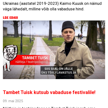
Ukrainas (aastatel 2019-2023) Kaimo Kuusk on näinud
väga lähedalt, milline võib olla vabaduse hind.
Loe edasi
Tambet Tuisk kutsub vabaduse festivalile!
09. mai 2025