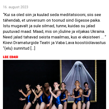
16. august 2023
“Kui sa oled siin ja kuulad seda meditatsiooni, siis see
tähendab, et universum on toonud sind õigesse paika.
Istu mugavalt ja sule silmad, tunne, kuidas su jalad
puutuvad maad. Maad, mis on jõuline ja viljakas Ukraina.
Need jalad tahavad seista maailmas, kus ei eksisteeri … “
Kiievi Dramaturgide Teatri ja Vaba Lava koostöölavastus
“(elu) sunnitud […]
Loe edasi