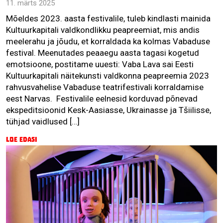
11. märts 2025
Mõeldes 2023. aasta festivalile, tuleb kindlasti mainida
Kultuurkapitali valdkondlikku peapreemiat, mis andis
meelerahu ja jõudu, et korraldada ka kolmas Vabaduse
festival. Meenutades peaaegu aasta tagasi kogetud
emotsioone, postitame uuesti: Vaba Lava sai Eesti
Kultuurkapitali näitekunsti valdkonna peapreemia 2023
rahvusvahelise Vabaduse teatrifestivali korraldamise
eest Narvas. Festivalile eelnesid korduvad põnevad
ekspeditsioonid Kesk-Aasiasse, Ukrainasse ja Tšiilisse,
tühjad vaidlused […]
Loe edasi