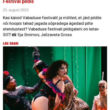
Festival pildis
25. august 2025
Kas käisid Vabaduse festivalil ja mõtled, et jäid pildile
või hoopis tahad jagada sõpradega ägedaid pilte
etendustest? Vabaduse festivali pildigalerii on leitav
SIIT! 📸 Ilja Smirnov, Jelizaveta Gross
Loe edasi