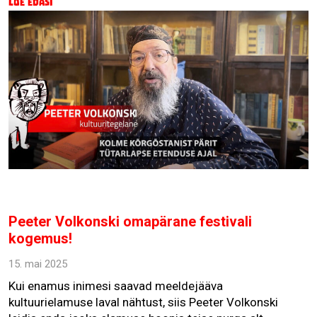
Loe edasi
Peeter Volkonski omapärane festivali
kogemus!
15. mai 2025
Kui enamus inimesi saavad meeldejääva
kultuurielamuse laval nähtust, siis Peeter Volkonski