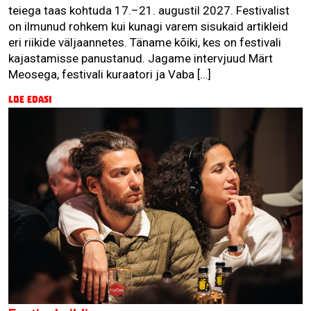
teiega taas kohtuda 17.–21. augustil 2027. Festivalist
on ilmunud rohkem kui kunagi varem sisukaid artikleid
eri riikide väljaannetes. Täname kõiki, kes on festivali
kajastamisse panustanud. Jagame intervjuud Märt
Meosega, festivali kuraatori ja Vaba […]
Loe edasi