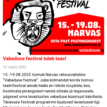
Vabaduse festival tuleb taas!
13. märts 2025
15.-19.08.2025 toimub Narvas rahvusvaheline
“Vabaduse festival”. Juba kolmandat korda toimuv
teatrifestival annab hääle eri riikide loojatele, kes,
hoolimata piirangutest nende sõnale ja tegevusele,
julgevad oma lavastustes vabaduse küsimust käsitleda.
Tänavuse festivali programmi kuuluvad lavastused ligi