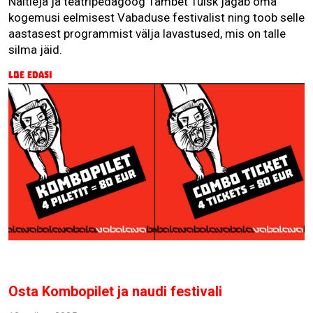
Näitleja ja teatripedagoog Tambet Tuisk jagab oma
kogemusi eelmisest Vabaduse festivalist ning toob selle
aastasest programmist välja lavastused, mis on talle
silma jäid.
Loe edasi
Osta Kombopilet ja naudi festivali