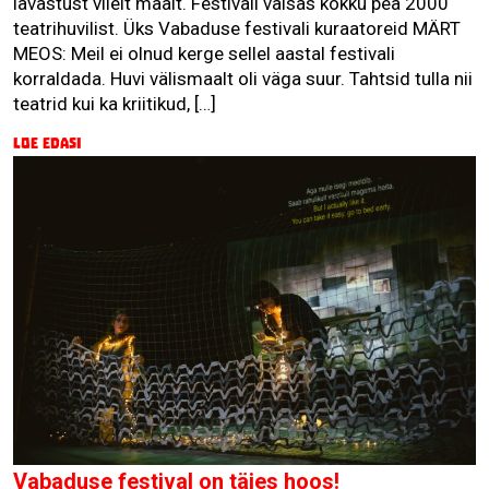
lavastust viielt maalt. Festivali väisas kokku pea 2000
teatrihuvilist. Üks Vabaduse festivali kuraatoreid MÄRT
MEOS: Meil ei olnud kerge sellel aastal festivali
korraldada. Huvi välismaalt oli väga suur. Tahtsid tulla nii
teatrid kui ka kriitikud, […]
Loe edasi
Vabaduse festival on täies hoos!