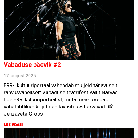
Vabaduse päevik #2
17. august 2025
ERR-i kultuuriportaal vahendab muljeid tänavuselt
rahvusvaheliselt Vabaduse teatrifestivalilt Narvas.
Loe ERRi kuluuriportaalist, mida meie toredad
vabatahtlikud kirjutajad lavastusest arvavad. 📸
Jelizaveta Gross
Loe edasi