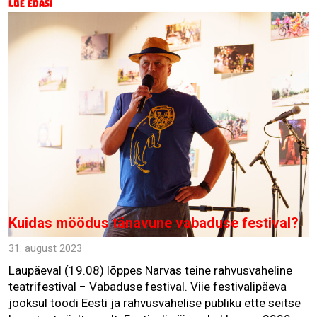
Loe edasi
Kuidas möödus tänavune vabaduse festival?
31. august 2023
Laupäeval (19.08) lõppes Narvas teine rahvusvaheline
teatrifestival − Vabaduse festival. Viie festivalipäeva
jooksul toodi Eesti ja rahvusvahelise publiku ette seitse