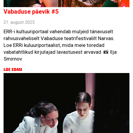
Vabaduse päevik #5
21. august 2025
ERR-i kultuuriportaal vahendab muljeid tänavuselt
rahvusvaheliselt Vabaduse teatrifestivalilt Narvas.
Loe ERRi kuluuriportaalist, mida meie toredad
vabatahtlikud kirjutajad lavastusest arvavad. 📸 Ilja
Smirnov
Loe edasi