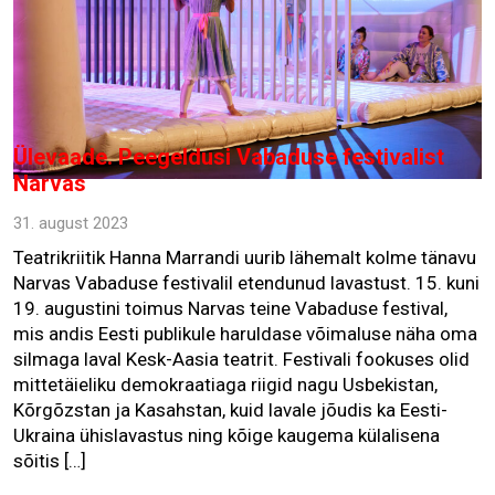
Ülevaade. Peegeldusi Vabaduse festivalist
Narvas
31. august 2023
Teatrikriitik Hanna Marrandi uurib lähemalt kolme tänavu
Narvas Vabaduse festivalil etendunud lavastust. 15. kuni
19. augustini toimus Narvas teine Vabaduse festival,
mis andis Eesti publikule haruldase võimaluse näha oma
silmaga laval Kesk-Aasia teatrit. Festivali fookuses olid
mittetäieliku demokraatiaga riigid nagu Usbekistan,
Kõrgõzstan ja Kasahstan, kuid lavale jõudis ka Eesti-
Ukraina ühislavastus ning kõige kaugema külalisena
sõitis […]