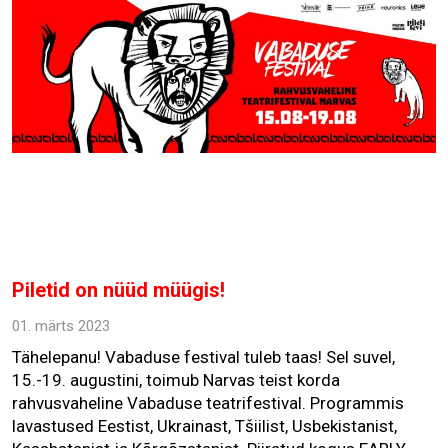
Piletid on nüüd müügis!
01. märts 2023
Tähelepanu! Vabaduse festival tuleb taas! Sel suvel,
15.-19. augustini, toimub Narvas teist korda
rahvusvaheline Vabaduse teatrifestival. Programmis
lavastused Eestist, Ukrainast, Tšiilist, Usbekistanist,