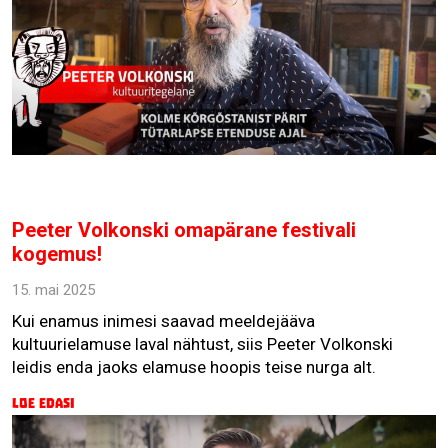
Peeter Volkonski omapärane festivali
kogemus!
15. mai 2025
Kui enamus inimesi saavad meeldejääva
kultuurielamuse laval nähtust, siis Peeter Volkonski
leidis enda jaoks elamuse hoopis teise nurga alt.
Loe edasi