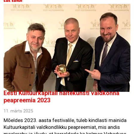
Loe edasi
Eesti Kultuurkapitali näitekunsti valdkonna
peapreemia 2023
11. märts 2025
Mõeldes 2023. aasta festivalile, tuleb kindlasti mainida
Kultuurkapitali valdkondlikku peapreemiat, mis andis
meelerahu ja jõudu, et korraldada ka kolmas Vabaduse