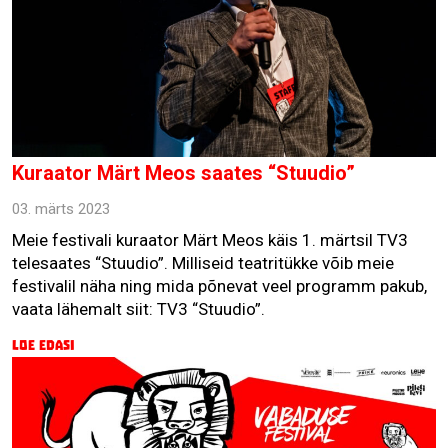
Kuraator Märt Meos saates “Stuudio”
03. märts 2023
Meie festivali kuraator Märt Meos käis 1. märtsil TV3
telesaates “Stuudio”. Milliseid teatritükke võib meie
festivalil näha ning mida põnevat veel programm pakub,
vaata lähemalt siit: TV3 “Stuudio”.
Loe edasi