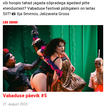
või hoopis tahad jagada sõpradega ägedaid pilte
etendustest? Vabaduse festivali pildigalerii on leitav
SIIT! 📸 Ilja Smirnov, Jelizaveta Gross
Loe edasi
Vabaduse päevik #5
21. august 2025