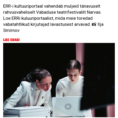
ERR-i kultuuriportaal vahendab muljeid tänavuselt
rahvusvaheliselt Vabaduse teatrifestivalilt Narvas.
Loe ERRi kuluuriportaalist, mida meie toredad
vabatahtlikud kirjutajad lavastusest arvavad. 📸 Ilja
Smirnov
Loe edasi