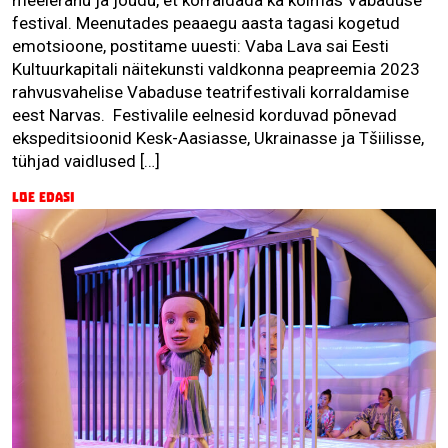
festival. Meenutades peaaegu aasta tagasi kogetud
emotsioone, postitame uuesti: Vaba Lava sai Eesti
Kultuurkapitali näitekunsti valdkonna peapreemia 2023
rahvusvahelise Vabaduse teatrifestivali korraldamise
eest Narvas. Festivalile eelnesid korduvad põnevad
ekspeditsioonid Kesk-Aasiasse, Ukrainasse ja Tšiilisse,
tühjad vaidlused […]
Loe edasi