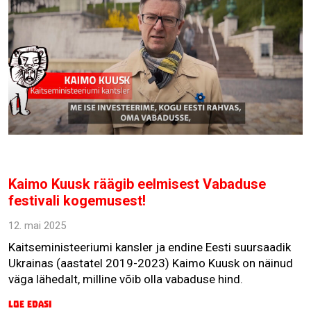
Kaimo Kuusk räägib eelmisest Vabaduse
festivali kogemusest!
12. mai 2025
Kaitseministeeriumi kansler ja endine Eesti suursaadik
Ukrainas (aastatel 2019-2023) Kaimo Kuusk on näinud
väga lähedalt, milline võib olla vabaduse hind.
Loe edasi