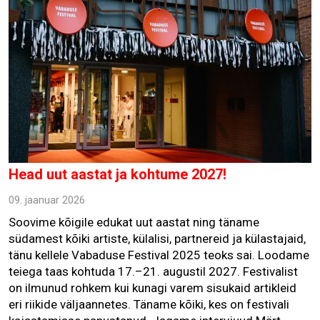
Head uut aastat ja kohtume 2027!
09. jaanuar 2026
Soovime kõigile edukat uut aastat ning täname
südamest kõiki artiste, külalisi, partnereid ja külastajaid,
tänu kellele Vabaduse Festival 2025 teoks sai. Loodame
teiega taas kohtuda 17.–21. augustil 2027. Festivalist
on ilmunud rohkem kui kunagi varem sisukaid artikleid
eri riikide väljaannetes. Täname kõiki, kes on festivali