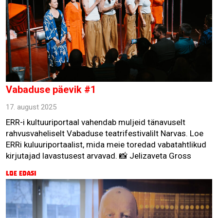
Vabaduse päevik #1
17. august 2025
ERR-i kultuuriportaal vahendab muljeid tänavuselt
rahvusvaheliselt Vabaduse teatrifestivalilt Narvas. Loe
ERRi kuluuriportaalist, mida meie toredad vabatahtlikud
kirjutajad lavastusest arvavad. 📸 Jelizaveta Gross
Loe edasi