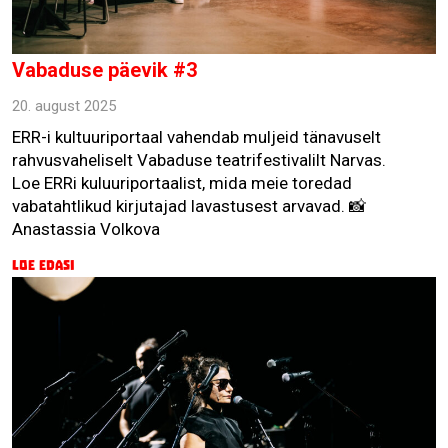
Vabaduse päevik #3
20. august 2025
ERR-i kultuuriportaal vahendab muljeid tänavuselt
rahvusvaheliselt Vabaduse teatrifestivalilt Narvas.
Loe ERRi kuluuriportaalist, mida meie toredad
vabatahtlikud kirjutajad lavastusest arvavad. 📸
Anastassia Volkova
Loe edasi