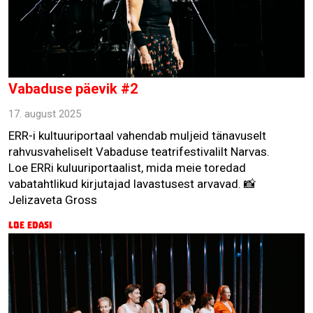
Vabaduse päevik #2
17. august 2025
ERR-i kultuuriportaal vahendab muljeid tänavuselt
rahvusvaheliselt Vabaduse teatrifestivalilt Narvas.
Loe ERRi kuluuriportaalist, mida meie toredad
vabatahtlikud kirjutajad lavastusest arvavad. 📸
Jelizaveta Gross
Loe edasi