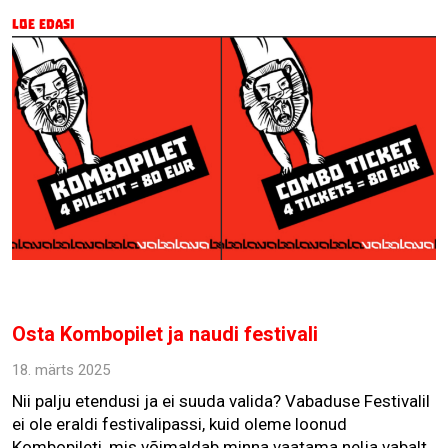
Loe edasi
Osta Kombopilet ja naudi festivali
18. märts 2025
Nii palju etendusi ja ei suuda valida? Vabaduse Festivalil
ei ole eraldi festivalipassi, kuid oleme loonud
Kombopileti, mis võimaldab minna vaatama nelja vabalt