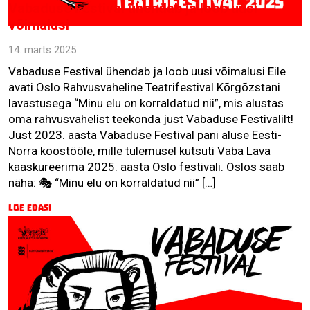
Vabaduse Festival ühendab ja loob uusi
võimalusi
14. märts 2025
Vabaduse Festival ühendab ja loob uusi võimalusi Eile
avati Oslo Rahvusvaheline Teatrifestival Kõrgõzstani
lavastusega “Minu elu on korraldatud nii”, mis alustas
oma rahvusvahelist teekonda just Vabaduse Festivalilt!
Just 2023. aasta Vabaduse Festival pani aluse Eesti-
Norra koostööle, mille tulemusel kutsuti Vaba Lava
kaaskureerima 2025. aasta Oslo festivali. Oslos saab
näha: 🎭 “Minu elu on korraldatud nii” […]
Loe edasi