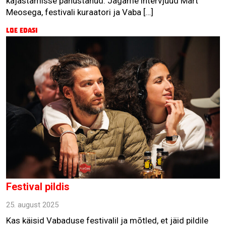
kajastamisse panustanud. Jagame intervjuud Märt
Meosega, festivali kuraatori ja Vaba […]
Loe edasi
Festival pildis
25. august 2025
Kas käisid Vabaduse festivalil ja mõtled, et jäid pildile