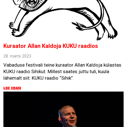
Kuraator Allan Kaldoja KUKU raadios
28. märts 2023
Vabaduse festivali teine kuraator Allan Kaldoja külastas
KUKU raadio Sihikut. Millest saates juttu tuli, kuula
lähemalt siit: KUKU raadio “Sihik”.
Loe edasi