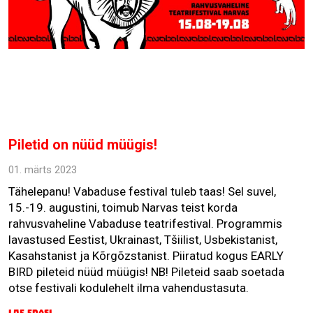
Piletid on nüüd müügis!
01. märts 2023
Tähelepanu! Vabaduse festival tuleb taas! Sel suvel,
15.-19. augustini, toimub Narvas teist korda
rahvusvaheline Vabaduse teatrifestival. Programmis
lavastused Eestist, Ukrainast, Tšiilist, Usbekistanist,
Kasahstanist ja Kõrgõzstanist. Piiratud kogus EARLY
BIRD pileteid nüüd müügis! NB! Pileteid saab soetada
otse festivali kodulehelt ilma vahendustasuta.