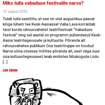
Miks tulla vabaduse festivalile narva?
10. august 2023
Tuleb tulla seetõttu, et see on viiel augustikuu päeval
kõige lühem tee Kesk-Aasiasse! Vaba Lava korraldab
teist korda rahvusvahelist teatrifestivali “Vabaduse
festival” ning sel aastal on programm pühendatud Kesk-
Aasia teatritegevusele ja kultuurile. Põranda alt
rahvusvahelise publikuni Osa teatritruppe on toodud
Narva sõna otseses mõttes põranda alt, sest väga suur
osa kultuuritegevusest leiab endistes Nõukogude Liidu
[…]
Loe edasi