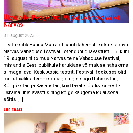
Ülevaade. Peegeldusi Vabaduse festivalist
Narvas
31. august 2023
Teatrikriitik Hanna Marrandi uurib lähemalt kolme tänavu
Narvas Vabaduse festivalil etendunud lavastust. 15. kuni
19. augustini toimus Narvas teine Vabaduse festival,
mis andis Eesti publikule haruldase võimaluse näha oma
silmaga laval Kesk-Aasia teatrit. Festivali fookuses olid
mittetäieliku demokraatiaga riigid nagu Usbekistan,
Kõrgõzstan ja Kasahstan, kuid lavale jõudis ka Eesti-
Ukraina ühislavastus ning kõige kaugema külalisena
sõitis […]
Loe edasi