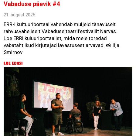
Vabaduse päevik #4
21. august 2025
ERR-i kultuuriportaal vahendab muljeid tänavuselt
rahvusvaheliselt Vabaduse teatrifestivalilt Narvas.
Loe ERRi kuluuriportaalist, mida meie toredad
vabatahtlikud kirjutajad lavastusest arvavad. 📸 Ilja
Smirnov
Loe edasi