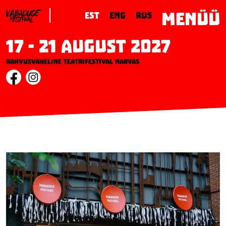
MENÜÜ
EST
ENG
RUS
17 - 21 August 2027
Rahvusvaheline teatrifestival Narvas