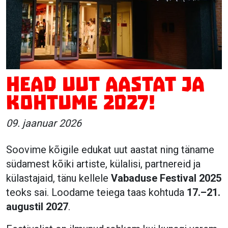
Head uut aastat ja
kohtume 2027!
09. jaanuar 2026
Soovime kõigile edukat uut aastat ning täname
südamest kõiki artiste, külalisi, partnereid ja
külastajaid, tänu kellele
Vabaduse Festival 2025
teoks sai. Loodame teiega taas kohtuda
17.–21.
augustil 2027
.