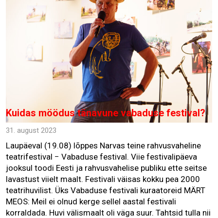
Kuidas möödus tänavune vabaduse festival?
31. august 2023
Laupäeval (19.08) lõppes Narvas teine rahvusvaheline
teatrifestival − Vabaduse festival. Viie festivalipäeva
jooksul toodi Eesti ja rahvusvahelise publiku ette seitse
lavastust viielt maalt. Festivali väisas kokku pea 2000
teatrihuvilist. Üks Vabaduse festivali kuraatoreid MÄRT
MEOS: Meil ei olnud kerge sellel aastal festivali
korraldada. Huvi välismaalt oli väga suur. Tahtsid tulla nii