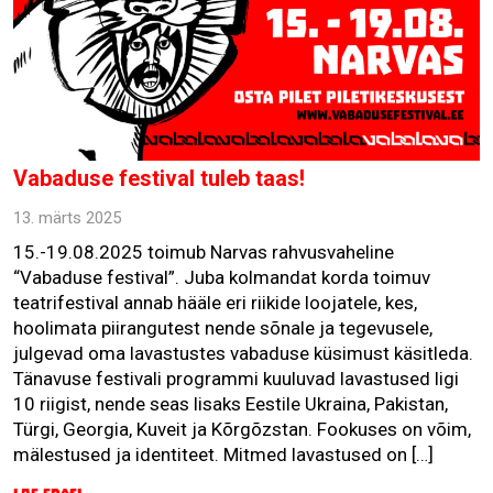
Vabaduse festival tuleb taas!
13. märts 2025
15.-19.08.2025 toimub Narvas rahvusvaheline
“Vabaduse festival”. Juba kolmandat korda toimuv
teatrifestival annab hääle eri riikide loojatele, kes,
hoolimata piirangutest nende sõnale ja tegevusele,
julgevad oma lavastustes vabaduse küsimust käsitleda.
Tänavuse festivali programmi kuuluvad lavastused ligi
10 riigist, nende seas lisaks Eestile Ukraina, Pakistan,
Türgi, Georgia, Kuveit ja Kõrgõzstan. Fookuses on võim,
mälestused ja identiteet. Mitmed lavastused on […]