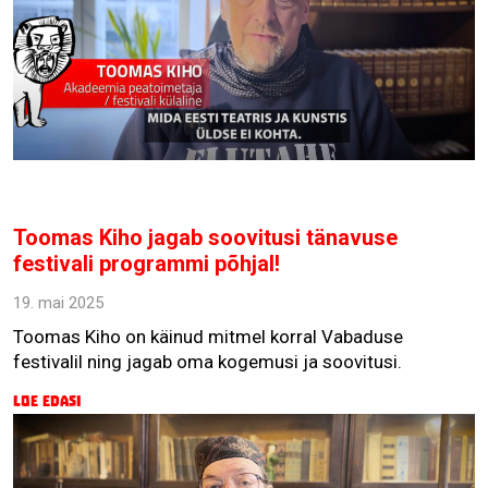
Toomas Kiho jagab soovitusi tänavuse
festivali programmi põhjal!
19. mai 2025
Toomas Kiho on käinud mitmel korral Vabaduse
festivalil ning jagab oma kogemusi ja soovitusi.
Loe edasi