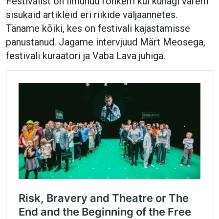
Festivalist on ilmunud rohkem kui kunagi varem
sisukaid artikleid eri riikide väljaannetes.
Täname kõiki, kes on festivali kajastamisse
panustanud. Jagame intervjuud Märt Meosega,
festivali kuraatori ja Vaba Lava juhiga.