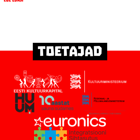
Loe edasi
Toetajad