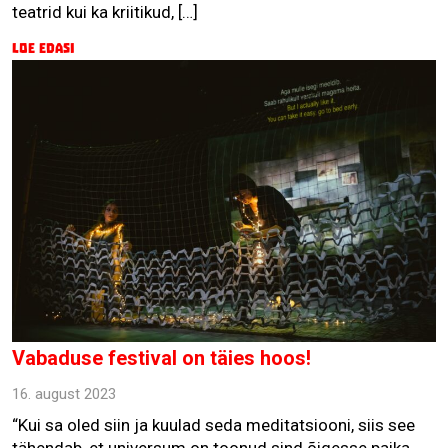
teatrid kui ka kriitikud, […]
Loe edasi
Vabaduse festival on täies hoos!
16. august 2023
“Kui sa oled siin ja kuulad seda meditatsiooni, siis see
tähendab, et universum on toonud sind õigesse paika.