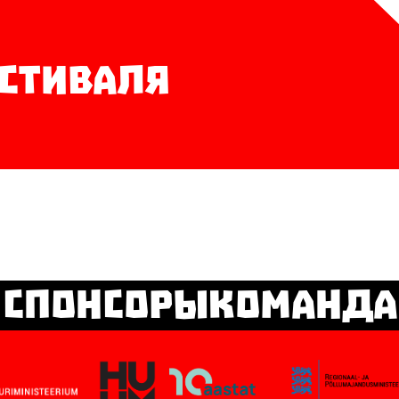
стиваля
СпонсорыКоманда