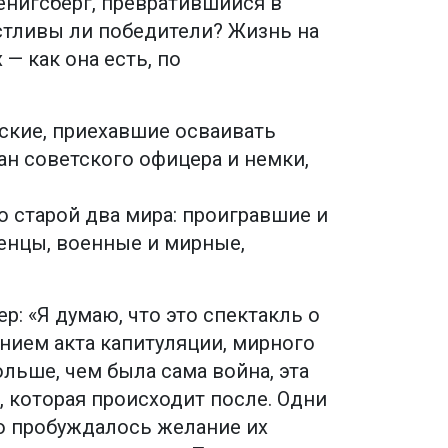
нигсберг, превратившийся в
стливы ли победители? Жизнь на
— как она есть, по
ские, приехавшие осваивать
ан советского офицера и немки,
о старой два мира: проигравшие и
енцы, военные и мирные,
: «Я думаю, что это спектакль о
анием акта капитуляции, мирного
ольше, чем была сама война, эта
 которая происходит после. Одни
то пробуждалось желание их