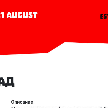
 21 August
ES
рад
Описание