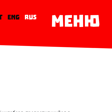
МЕНЮ
T
ENG
RUS