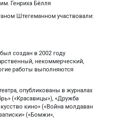
им. Генриха Бёлля
ганом Штегеманном участвовали:
был создан в 2002 году
арственный, некоммерческий,
огие работы выполняются
еатра, опубликованы в журналах
рь» («Красавицы»), «Дружба
скусство кино» («Война молдаван
 записки» («Бомжи»,