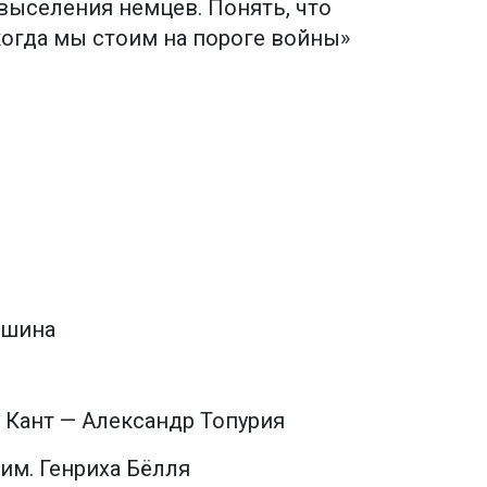
выселения немцев. Понять, что
 когда мы стоим на пороге войны»
пшина
 Кант — Александр Топурия
им. Генриха Бёлля