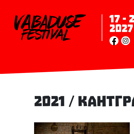
17 -
2027
2021 / Кантг