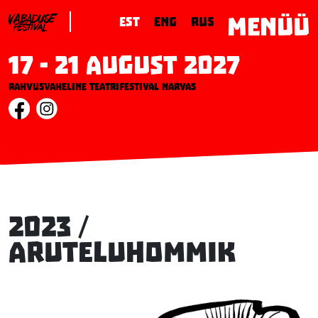
MENÜÜ
EST
ENG
RUS
17 - 21 August 2027
Rahvusvaheline teatrifestival Narvas
2023 /
Aruteluhommik