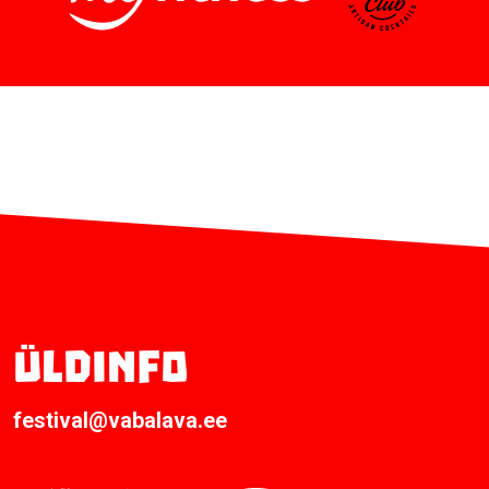
Üldinfo
festival@vabalava.ee