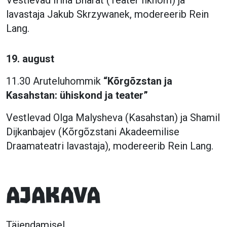
Vestlevad Irina Bharat (Teater Ilkhom) ja
lavastaja Jakub Skrzywanek, modereerib Rein
Lang.
19. august
11.30 Aruteluhommik
“Kõrgõzstan ja
Kasahstan: ühiskond ja teater”
Vestlevad Olga Malysheva (Kasahstan) ja Shamil
Dijkanbajev (Kõrgõzstani Akadeemilise
Draamateatri lavastaja), modereerib Rein Lang.
Ajakava
Täiendamisel