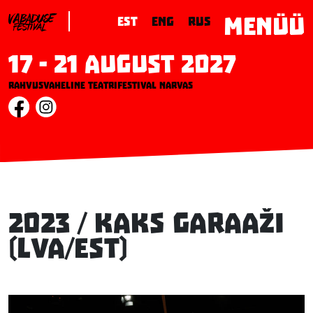
MENÜÜ
EST
ENG
RUS
17 - 21 August 2027
Rahvusvaheline teatrifestival Narvas
2023 / Kaks Garaaži
(LVA/EST)