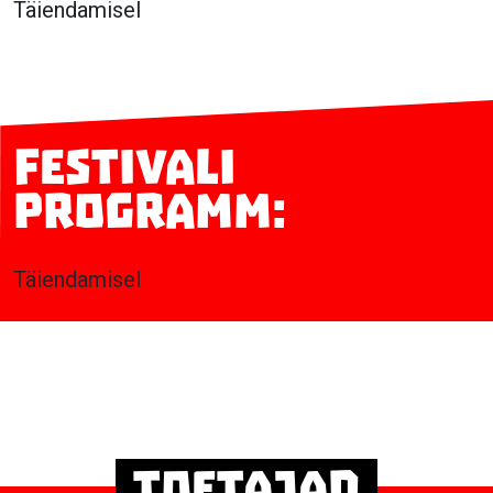
Täiendamisel
Festivali
programm:
Täiendamisel
Toetajad