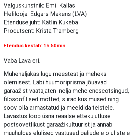
Valguskunstnik: Emil Kallas
Helilooja: Edgars Makens (LVA)
Etenduse juht: Kätlin Kukebal
Produtsent: Krista Tramberg
Etendus kestab: 1h 50min.
Vaba Lava eri.
Muhenaljakas lugu meestest ja meheks
olemisest. Läbi huumoriprisma jõuavad
garaažist vaatajateni nelja mehe eneseotsingud,
filosoofilised mõtted, siirad küsimused ning
soov olla armastatud ja meeldida teistele.
Lavastus loob üsna reaalse ettekujutluse
postsovetlikust garaažikultuurist ja annab
muuhulgas elulised vastused paljudele olulistele