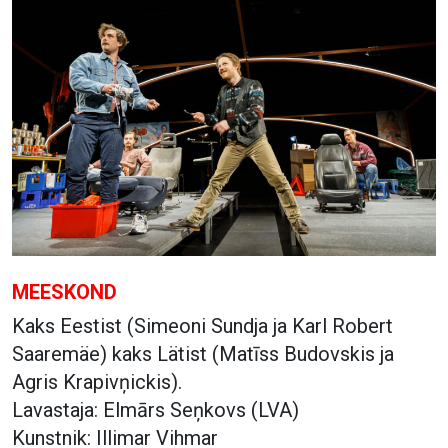
MEESKOND
Kaks Eestist (Simeoni Sundja ja Karl Robert
Saaremäe) kaks Lätist (Matīss Budovskis ja
Agris Krapivņickis).
Lavastaja: Elmārs Seņkovs (LVA)
Kunstnik: Illimar Vihmar