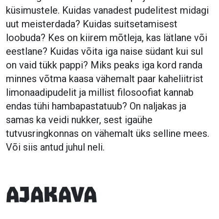
küsimustele. Kuidas vanadest pudelitest midagi
uut meisterdada? Kuidas suitsetamisest
loobuda? Kes on kiirem mõtleja, kas lätlane või
eestlane? Kuidas võita iga naise südant kui sul
on vaid tükk pappi? Miks peaks iga kord randa
minnes võtma kaasa vähemalt paar kaheliitrist
limonaadipudelit ja millist filosoofiat kannab
endas tühi hambapastatuub? On naljakas ja
samas ka veidi nukker, sest igaühe
tutvusringkonnas on vähemalt üks selline mees.
Või siis antud juhul neli.
Ajakava