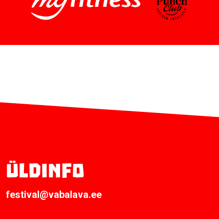
Üldinfo
festival@vabalava.ee