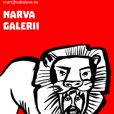
mart@vabalava.ee
Narva
Galerii