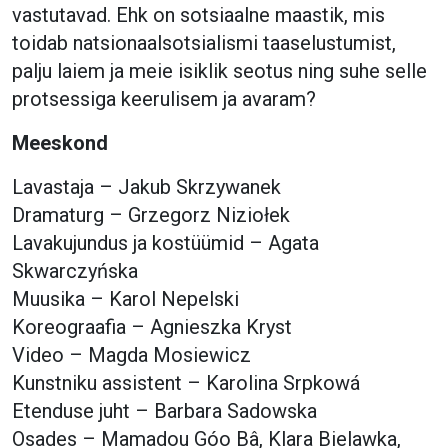
vastutavad. Ehk on sotsiaalne maastik, mis
toidab natsionaalsotsialismi taaselustumist,
palju laiem ja meie isiklik seotus ning suhe selle
protsessiga keerulisem ja avaram?
Meeskond
Lavastaja – Jakub Skrzywanek
Dramaturg – Grzegorz Niziołek
Lavakujundus ja kostüümid – Agata
Skwarczyńska
Muusika – Karol Nepelski
Koreograafia – Agnieszka Kryst
Video – Magda Mosiewicz
Kunstniku assistent – Karolina Srpkowá
Etenduse juht – Barbara Sadowska
Osades – Mamadou Góo Bâ, Klara Bielawka,