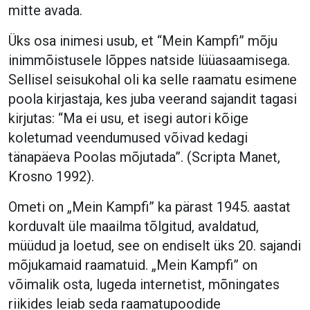
mitte avada.
Üks osa inimesi usub, et “Mein Kampfi” mõju
inimmõistusele lõppes natside lüüasaamisega.
Sellisel seisukohal oli ka selle raamatu esimene
poola kirjastaja, kes juba veerand sajandit tagasi
kirjutas: “Ma ei usu, et isegi autori kõige
koletumad veendumused võivad kedagi
tänapäeva Poolas mõjutada”. (Scripta Manet,
Krosno 1992).
Ometi on „Mein Kampfi” ka pärast 1945. aastat
korduvalt üle maailma tõlgitud, avaldatud,
müüdud ja loetud, see on endiselt üks 20. sajandi
mõjukamaid raamatuid. „Mein Kampfi” on
võimalik osta, lugeda internetist, mõningates
riikides leiab seda raamatupoodide