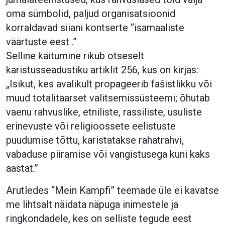
oma sümbolid, paljud organisatsioonid
korraldavad siiani kontserte “isamaaliste
väärtuste eest .”
Selline käitumine rikub otseselt
karistusseadustiku artiklit 256, kus on kirjas:
„Isikut, kes avalikult propageerib fašistlikku või
muud totalitaarset valitsemissüsteemi; õhutab
vaenu rahvuslike, etniliste, rassiliste, usuliste
erinevuste või religioossete eelistuste
puudumise tõttu, karistatakse rahatrahvi,
vabaduse piiramise või vangistusega kuni kaks
aastat.”
Arutledes “Mein Kampfi” teemade üle ei kavatse
me lihtsalt näidata näpuga inimestele ja
ringkondadele, kes on selliste tegude eest