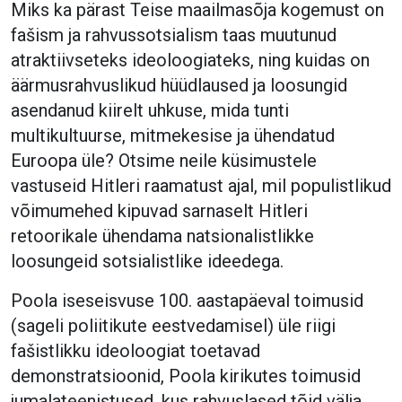
Miks ka pärast Teise maailmasõja kogemust on
fašism ja rahvussotsialism taas muutunud
atraktiivseteks ideoloogiateks, ning kuidas on
äärmusrahvuslikud hüüdlaused ja loosungid
asendanud kiirelt uhkuse, mida tunti
multikultuurse, mitmekesise ja ühendatud
Euroopa üle? Otsime neile küsimustele
vastuseid Hitleri raamatust ajal, mil populistlikud
võimumehed kipuvad sarnaselt Hitleri
retoorikale ühendama natsionalistlikke
loosungeid sotsialistlike ideedega.
Poola iseseisvuse 100. aastapäeval toimusid
(sageli poliitikute eestvedamisel) üle riigi
fašistlikku ideoloogiat toetavad
demonstratsioonid, Poola kirikutes toimusid
jumalateenistused, kus rahvuslased tõid välja