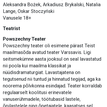
Aleksandra Bożek, Arkadiusz Brykalski, Natalia
Lange, Oskar Stoczyński
Vanusele 18+
Teatrist
Powszechny Teater
Powszechny teater oli esimene pärast Teist
maailmasõda avatud teater Varssavis. Ligi
seitsmekümne aasta jooksul on seal lavastatud
nii poola kui maailma klassikat ja
nüüdisdramaturgiat. Lavastajatena on
tegutsenud nii tuntud ja hinnatud tegijad, aga ka
noorema põlvkonna esindajad. Teater korraldab
regulaarselt koolitusi erinevatele
vanuserühmadele, töötubasid lastele,
õpilastelele ning õpetajatele, kaasatses sel