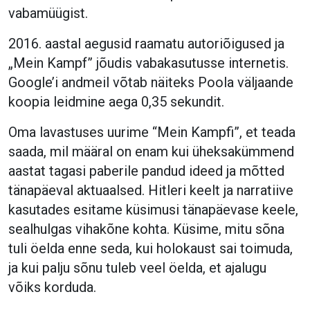
vabamüügist.
2016. aastal aegusid raamatu autoriõigused ja
„Mein Kampf” jõudis vabakasutusse internetis.
Google’i andmeil võtab näiteks Poola väljaande
koopia leidmine aega 0,35 sekundit.
Oma lavastuses uurime “Mein Kampfi”, et teada
saada, mil määral on enam kui üheksakümmend
aastat tagasi paberile pandud ideed ja mõtted
tänapäeval aktuaalsed. Hitleri keelt ja narratiive
kasutades esitame küsimusi tänapäevase keele,
sealhulgas vihakõne kohta. Küsime, mitu sõna
tuli öelda enne seda, kui holokaust sai toimuda,
ja kui palju sõnu tuleb veel öelda, et ajalugu
võiks korduda.